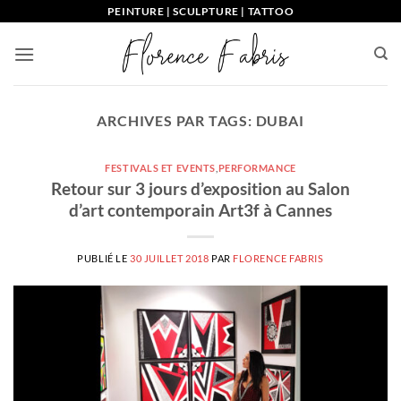
Passer
PEINTURE | SCULPTURE | TATTOO
au
contenu
ARCHIVES PAR TAGS:
DUBAI
FESTIVALS ET EVENTS
,
PERFORMANCE
Retour sur 3 jours d’exposition au Salon
d’art contemporain Art3f à Cannes
PUBLIÉ LE
30 JUILLET 2018
PAR
FLORENCE FABRIS