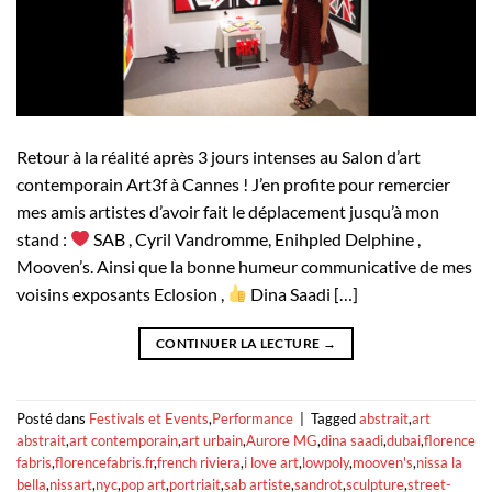
Retour à la réalité après 3 jours intenses au Salon d’art
contemporain Art3f à Cannes ! J’en profite pour remercier
mes amis artistes d’avoir fait le déplacement jusqu’à mon
stand :
SAB , Cyril Vandromme, Enihpled Delphine ,
Mooven’s. Ainsi que la bonne humeur communicative de mes
voisins exposants Eclosion ,
Dina Saadi […]
CONTINUER LA LECTURE
→
Posté dans
Festivals et Events
,
Performance
|
Tagged
abstrait
,
art
abstrait
,
art contemporain
,
art urbain
,
Aurore MG
,
dina saadi
,
dubai
,
florence
fabris
,
florencefabris.fr
,
french riviera
,
i love art
,
lowpoly
,
mooven's
,
nissa la
bella
,
nissart
,
nyc
,
pop art
,
portriait
,
sab artiste
,
sandrot
,
sculpture
,
street-