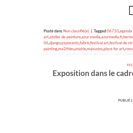
Posté dans
Non classifié(e)
|
Tagged
06710
,
agenda
art
,
atelier de peinture
,
azur media
,
azurmedia.fr
,
berm
06
,
django
,
exposants
,
fabris
,
festival art
,
festival de st
painting
,
ma2thieu
,
mairie
,
massoins
,
place for art
,
roma
FES
Exposition dans le cad
PUBLIÉ 