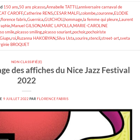
ed
150 ans
,
50 ans picasso
,
Annabelle TATTU
,
anniversaire carnaval de
CAT CAROFF
,
Catherine RENS
,
CESAR MALFI
,
colombe
,
couronne
,
ELODIE
,
florence fabris
,
Guernica
,
GUICHOU
,
hommage
,
la femme qui pleure
,
Laurent
raphie
,
Manuel GILSON
,
MARC LAPOLLA
,
MARIE-CAROLINE
so smile
,
picasso smiling
,
picasso souriant
,
pochoir
,
pochoiriste
 Giuge
,
roi
,
Ruzanna HAKOBYAN
,
Silva Usta
,
sourire
,
stencil
,
street-art
,
sveta
rginie BROQUET
NON CLASSIFIÉ(E)
age des affiches du Nice Jazz Festival
2022
LE
9 JUILLET 2022
PAR
FLORENCE FABRIS