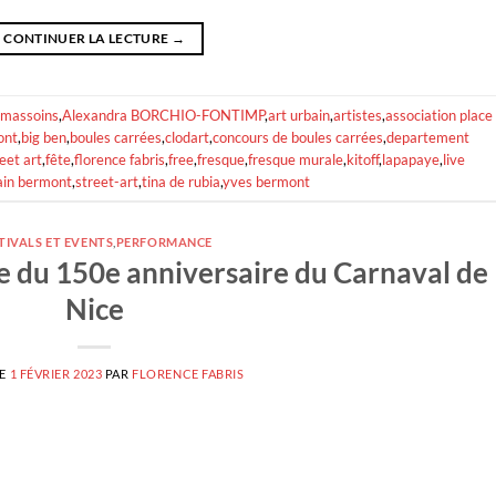
CONTINUER LA LECTURE
→
 massoins
,
Alexandra BORCHIO-FONTIMP
,
art urbain
,
artistes
,
association place 
ont
,
big ben
,
boules carrées
,
clodart
,
concours de boules carrées
,
departement
reet art
,
fête
,
florence fabris
,
free
,
fresque
,
fresque murale
,
kitoff
,
lapapaye
,
live
in bermont
,
street-art
,
tina de rubia
,
yves bermont
TIVALS ET EVENTS
,
PERFORMANCE
re du 150e anniversaire du Carnaval de
Nice
LE
1 FÉVRIER 2023
PAR
FLORENCE FABRIS