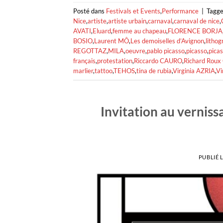
Posté dans
Festivals et Events
,
Performance
|
Tagg
Nice
,
artiste
,
artiste urbain
,
carnaval
,
carnaval de nice
,
AVATI
,
Eluard
,
femme au chapeau
,
FLORENCE BORJA
BOSIO
,
Laurent MÔ
,
Les demoiselles d’Avignon
,
lithog
REGOTTAZ
,
MILA
,
oeuvre
,
pablo picasso
,
picasso
,
picas
français
,
protestation
,
Riccardo CAURO
,
Richard Roux
marlier
,
tattoo
,
TEHOS
,
tina de rubia
,
Virginia AZRIA
,
Vi
Invitation au verniss
PUBLIÉ 