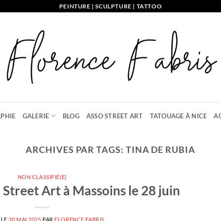
PEINTURE | SCULPTURE | TATTOO
PHIE
GALERIE
BLOG
ASSO STREET ART
TATOUAGE À NICE
A
ARCHIVES PAR TAGS:
TINA DE RUBIA
NON CLASSIFIÉ(E)
Street Art à Massoins le 28 juin
 LE
30 MAI 2025
PAR
FLORENCE FABRIS