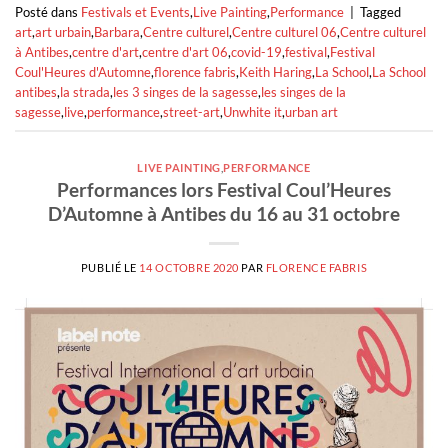
Posté dans
Festivals et Events
,
Live Painting
,
Performance
|
Tagged
art
,
art urbain
,
Barbara
,
Centre culturel
,
Centre culturel 06
,
Centre culturel
à Antibes
,
centre d'art
,
centre d'art 06
,
covid-19
,
festival
,
Festival
Coul'Heures d'Automne
,
florence fabris
,
Keith Haring
,
La School
,
La School
antibes
,
la strada
,
les 3 singes de la sagesse
,
les singes de la
sagesse
,
live
,
performance
,
street-art
,
Unwhite it
,
urban art
LIVE PAINTING
,
PERFORMANCE
Performances lors Festival Coul’Heures
D’Automne à Antibes du 16 au 31 octobre
PUBLIÉ LE
14 OCTOBRE 2020
PAR
FLORENCE FABRIS