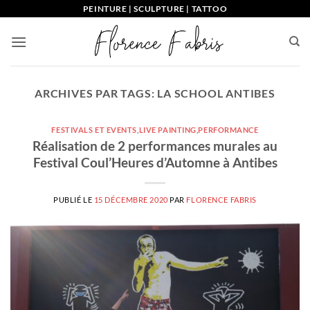
Passer
PEINTURE | SCULPTURE | TATTOO
au
contenu
ARCHIVES PAR TAGS:
LA SCHOOL ANTIBES
FESTIVALS ET EVENTS
,
LIVE PAINTING
,
PERFORMANCE
Réalisation de 2 performances murales au
Festival Coul’Heures d’Automne à Antibes
PUBLIÉ LE
15 DÉCEMBRE 2020
PAR
FLORENCE FABRIS