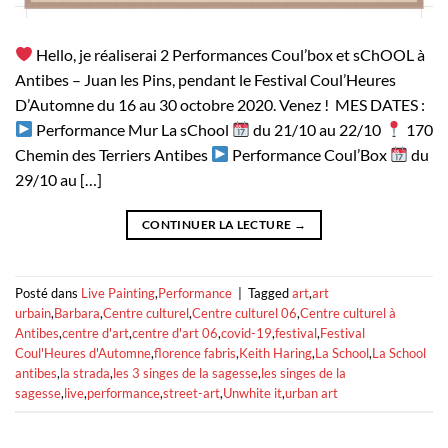
Hello, je réaliserai 2 Performances Coul’box et sChOOL à
Antibes – Juan les Pins, pendant le Festival Coul’Heures
D’Automne du 16 au 30 octobre 2020⁣⁣⁣. Venez ! ⁣⁣ MES DATES :⁣⁣⁣
Performance Mur La sChool
du 21/10 au 22/10
170
Chemin des Terriers Antibes⁣⁣⁣
Performance Coul’Box
du
29/10 au […]
CONTINUER LA LECTURE
→
Posté dans
Live Painting
,
Performance
|
Tagged
art
,
art
urbain
,
Barbara
,
Centre culturel
,
Centre culturel 06
,
Centre culturel à
Antibes
,
centre d'art
,
centre d'art 06
,
covid-19
,
festival
,
Festival
Coul'Heures d'Automne
,
florence fabris
,
Keith Haring
,
La School
,
La School
antibes
,
la strada
,
les 3 singes de la sagesse
,
les singes de la
sagesse
,
live
,
performance
,
street-art
,
Unwhite it
,
urban art