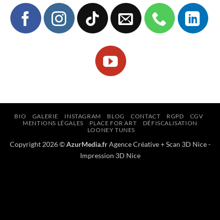
BIO
GALERIE
INSTAGRAM
BLOG
CONTACT
RGPD
CGV
MENTIONS LÉGALES
PLACE FOR ART
DÉFISCALISATION
LOONEY TUNES
Copyright 2026 ©
AzurMedia.fr
Agence Créative
+
Scan 3D Nice
-
Impression 3D Nice