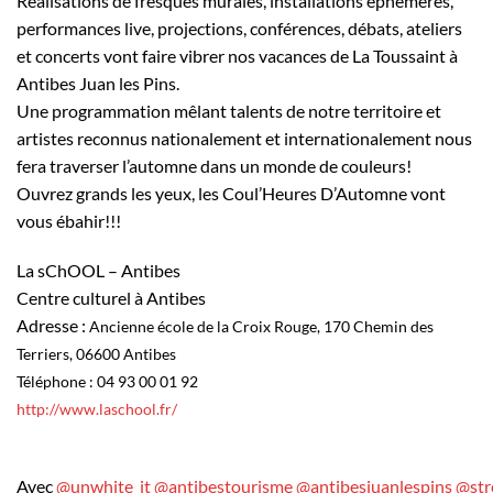
Réalisations de fresques murales, installations éphémères,
performances live, projections, conférences, débats, ateliers
et concerts vont faire vibrer nos vacances de La Toussaint à
Antibes Juan les Pins.⁣⁣⁣⁣
Une programmation mêlant talents de notre territoire et
artistes reconnus nationalement et internationalement nous
fera traverser l’automne dans un monde de couleurs!⁣⁣⁣⁣
Ouvrez grands les yeux, les Coul’Heures D’Automne vont
vous ébahir!!!⁣⁣⁣⁣
La sChOOL – Antibes
Centre culturel à Antibes
Adresse :
Ancienne école de la Croix Rouge, 170 Chemin des
Terriers, 06600 Antibes
Téléphone :
04 93 00 01 92
http://www.laschool.fr/
Avec
@unwhite_it
@antibestourisme
@antibesjuanlespins
@str