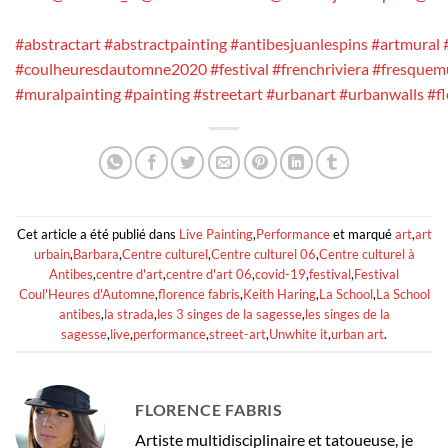
#abstractart
#abstractpainting
#antibesjuanlespins
#artmural
#coulheuresdautomne2020
#festival
#frenchriviera
#fresquem
#muralpainting
#painting
#streetart
#urbanart
#urbanwalls
#fl
Cet article a été publié dans
Live Painting
,
Performance
et marqué
art
,
art
urbain
,
Barbara
,
Centre culturel
,
Centre culturel 06
,
Centre culturel à
Antibes
,
centre d'art
,
centre d'art 06
,
covid-19
,
festival
,
Festival
Coul'Heures d'Automne
,
florence fabris
,
Keith Haring
,
La School
,
La School
antibes
,
la strada
,
les 3 singes de la sagesse
,
les singes de la
sagesse
,
live
,
performance
,
street-art
,
Unwhite it
,
urban art
.
FLORENCE FABRIS
Artiste multidisciplinaire et tatoueuse, je