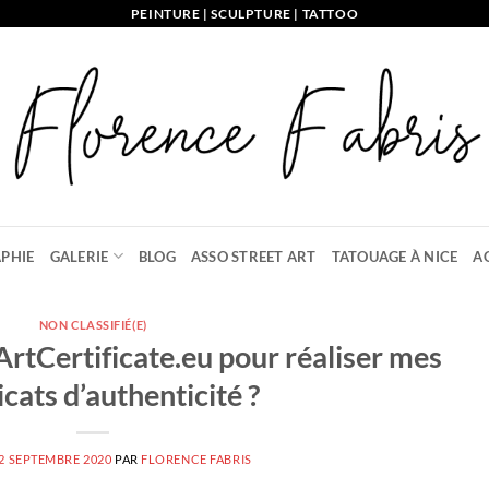
PEINTURE | SCULPTURE | TATTOO
PHIE
GALERIE
BLOG
ASSO STREET ART
TATOUAGE À NICE
A
NON CLASSIFIÉ(E)
 ArtCertificate.eu pour réaliser mes
icats d’authenticité ?
2 SEPTEMBRE 2020
PAR
FLORENCE FABRIS