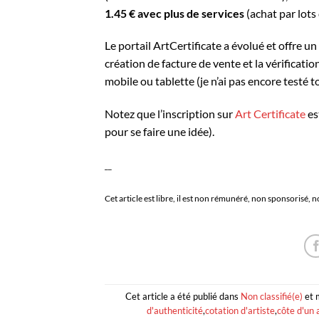
1.45 € avec plus de services
(achat par lots 
Le portail ArtCertificate a évolué et offre un 
création de facture de vente et la vérificati
mobile ou tablette (je n’ai pas encore testé to
Notez que l’inscription sur
Art Certificate
es
pour se faire une idée).
__
Cet article est libre, il est non rémunéré, non sponsorisé, no
Cet article a été publié dans
Non classifié(e)
et 
d'authenticité
,
cotation d'artiste
,
côte d'un 