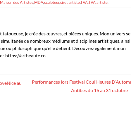
Maison des Artistes
,
MDA
,
sculpteur
,
siret artiste
,
TVA
,
TVA artiste
.
et tatoueuse, je crée des œuvres, et pièces uniques. Mon univers se
on simultanée de nombreux médiums et disciplines artistiques, ainsi
que ou philosophique qu’elle détient. Découvrez également mon
e : https://artbeaute.co
Performances lors Festival Coul’Heures D’Autom
LoveNice au
Antibes du 16 au 31 octobre