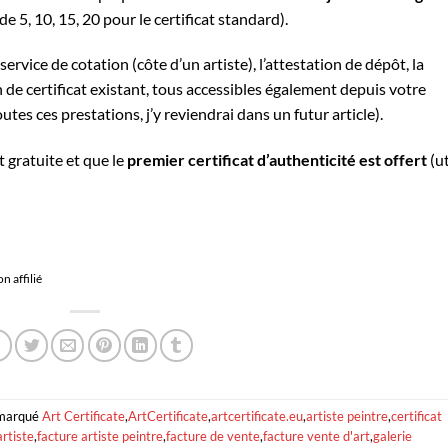
de 5, 10, 15, 20 pour le certificat standard).
service de cotation (côte d’un artiste), l’attestation de dépôt, la
on de certificat existant, tous accessibles également depuis votre
utes ces prestations, j’y reviendrai dans un futur article).
t gratuite et que le
premier certificat d’authenticité est offert
(ut
n affilié
marqué
Art Certificate
,
ArtCertificate
,
artcertificate.eu
,
artiste peintre
,
certificat
artiste
,
facture artiste peintre
,
facture de vente
,
facture vente d'art
,
galerie