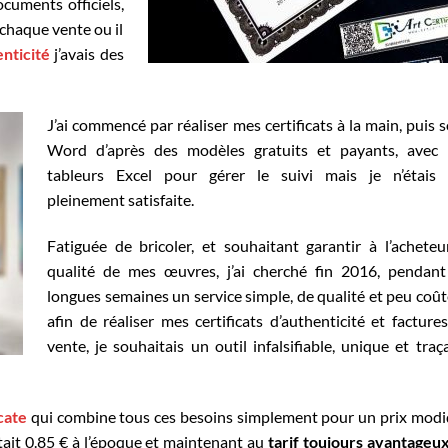
ocuments officiels,
 chaque vente ou il
enticité
j’avais des
J’ai commencé par réaliser mes certificats à la main, puis 
Word d’après des modèles gratuits et payants, avec 
tableurs Excel pour gérer le suivi mais je n’étais 
pleinement satisfaite.
Fatiguée de bricoler, et souhaitant garantir à l’acheteu
qualité de mes œuvres, j’ai cherché fin 2016, pendan
longues semaines un service simple, de qualité et peu coû
afin de réaliser mes certificats d’authenticité et facture
vente, je souhaitais un outil infalsifiable, unique et traç
cate
qui combine tous ces besoins simplement pour un prix mod
oûtait 0.85 € à l’époque et maintenant au
tarif toujours avantageu