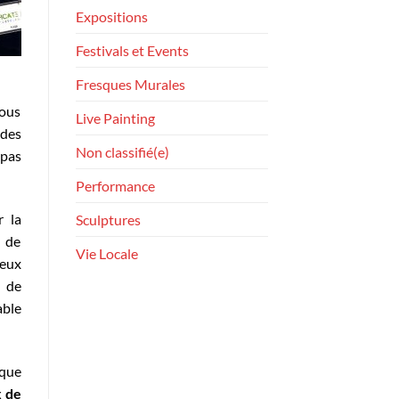
Expositions
Festivals et Events
Fresques Murales
sous
Live Painting
des
Non classifié(e)
pas
Performance
r la
Sculptures
t de
Vie Locale
teux
s de
able
ique
x de