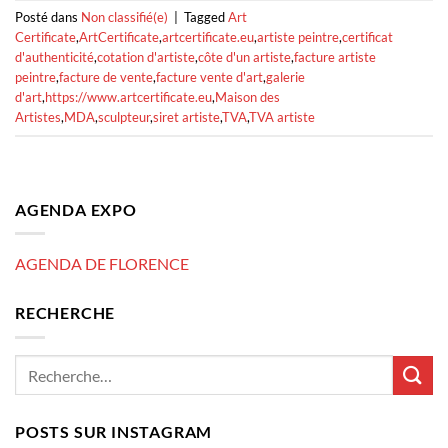
Posté dans
Non classifié(e)
|
Tagged
Art
Certificate
,
ArtCertificate
,
artcertificate.eu
,
artiste peintre
,
certificat
d'authenticité
,
cotation d'artiste
,
côte d'un artiste
,
facture artiste
peintre
,
facture de vente
,
facture vente d'art
,
galerie
d'art
,
https://www.artcertificate.eu
,
Maison des
Artistes
,
MDA
,
sculpteur
,
siret artiste
,
TVA
,
TVA artiste
AGENDA EXPO
AGENDA DE FLORENCE
RECHERCHE
POSTS SUR INSTAGRAM