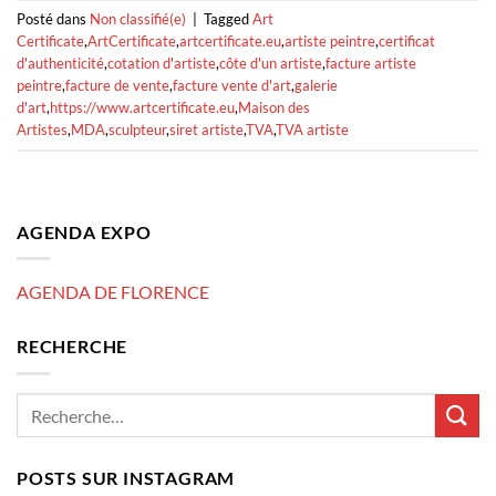
Posté dans
Non classifié(e)
|
Tagged
Art
Certificate
,
ArtCertificate
,
artcertificate.eu
,
artiste peintre
,
certificat
d'authenticité
,
cotation d'artiste
,
côte d'un artiste
,
facture artiste
peintre
,
facture de vente
,
facture vente d'art
,
galerie
d'art
,
https://www.artcertificate.eu
,
Maison des
Artistes
,
MDA
,
sculpteur
,
siret artiste
,
TVA
,
TVA artiste
AGENDA EXPO
AGENDA DE FLORENCE
RECHERCHE
POSTS SUR INSTAGRAM