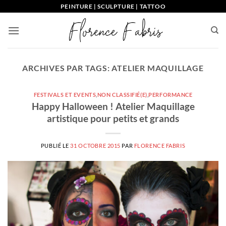
Passer
PEINTURE | SCULPTURE | TATTOO
au
contenu
ARCHIVES PAR TAGS:
ATELIER MAQUILLAGE
FESTIVALS ET EVENTS
,
NON CLASSIFIÉ(E)
,
PERFORMANCE
Happy Halloween ! Atelier Maquillage
artistique pour petits et grands
PUBLIÉ LE
31 OCTOBRE 2015
PAR
FLORENCE FABRIS