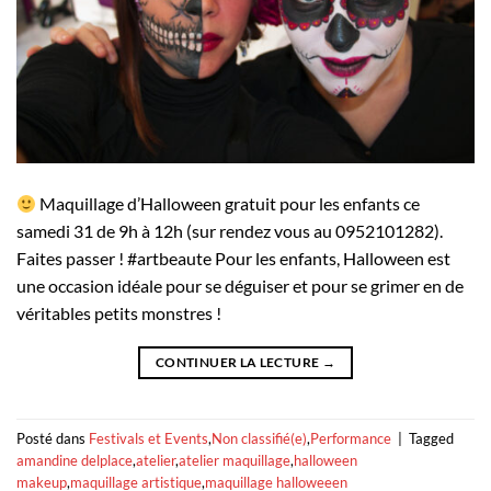
Maquillage d’Halloween gratuit pour les enfants ce
samedi 31 de 9h à 12h (sur rendez vous au 0952101282).
Faites passer ! #artbeaute Pour les enfants, Halloween est
une occasion idéale pour se déguiser et pour se grimer en de
véritables petits monstres !
CONTINUER LA LECTURE
→
Posté dans
Festivals et Events
,
Non classifié(e)
,
Performance
|
Tagged
amandine delplace
,
atelier
,
atelier maquillage
,
halloween
makeup
,
maquillage artistique
,
maquillage halloweeen