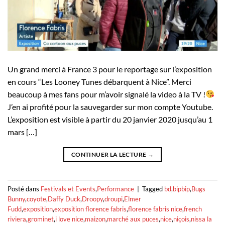
Un grand merci à France 3 pour le reportage sur l’exposition
en cours “Les Looney Tunes débarquent à Nice”. Merci
beaucoup à mes fans pour m’avoir signalé la video à la TV !
J’en ai profité pour la sauvegarder sur mon compte Youtube.
L’exposition est visible à partir du 20 janvier 2020 jusqu’au 1
mars […]
CONTINUER LA LECTURE
→
Posté dans
Festivals et Events
,
Performance
|
Tagged
bd
,
bipbip
,
Bugs
Bunny
,
coyote
,
Daffy Duck
,
Droopy
,
droupi
,
Elmer
Fudd
,
exposition
,
exposition florence fabris
,
florence fabris nice
,
french
riviera
,
grominet
,
i love nice
,
maizon
,
marché aux puces
,
nice
,
niçois
,
nissa la