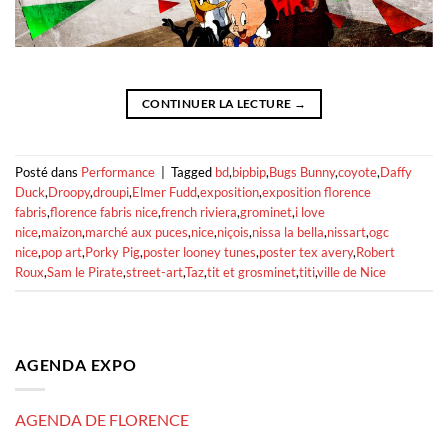
CONTINUER LA LECTURE
→
Posté dans
Performance
|
Tagged
bd
,
bipbip
,
Bugs Bunny
,
coyote
,
Daffy
Duck
,
Droopy
,
droupi
,
Elmer Fudd
,
exposition
,
exposition florence
fabris
,
florence fabris nice
,
french riviera
,
grominet
,
i love
nice
,
maizon
,
marché aux puces
,
nice
,
niçois
,
nissa la bella
,
nissart
,
ogc
nice
,
pop art
,
Porky Pig
,
poster looney tunes
,
poster tex avery
,
Robert
Roux
,
Sam le Pirate
,
street-art
,
Taz
,
tit et grosminet
,
titi
,
ville de Nice
AGENDA EXPO
AGENDA DE FLORENCE