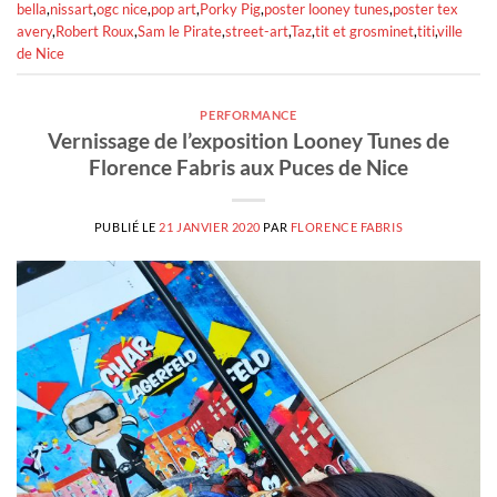
bella
,
nissart
,
ogc nice
,
pop art
,
Porky Pig
,
poster looney tunes
,
poster tex
avery
,
Robert Roux
,
Sam le Pirate
,
street-art
,
Taz
,
tit et grosminet
,
titi
,
ville
de Nice
PERFORMANCE
Vernissage de l’exposition Looney Tunes de
Florence Fabris aux Puces de Nice
PUBLIÉ LE
21 JANVIER 2020
PAR
FLORENCE FABRIS