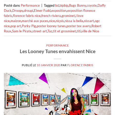
Posté dans
Performance
|
Tagged
bd
,
bipbip
,
Bugs Bunny
,
coyote
,
Daffy
Duck
,
Droopy
,
droupi
,
Elmer Fudd
,
exposition
,
exposition florence
fabris
,
florence fabris nice
,
french riviera
,
grominet
,
i love
nice
,
maizon
,
marché aux puces
,
nice
,
niçois
,
nissa la bella
,
nissart
,
ogc
nice
,
pop art
,
Porky Pig
,
poster looney tunes
,
poster tex avery
,
Robert
Roux
,
Sam le Pirate
,
street-art
,
Taz
,
tit et grosminet
,
titi
,
ville de Nice
PERFORMANCE
Les Looney Tunes envahissent Nice
PUBLIÉ LE
10 JANVIER 2020
PAR
FLORENCE FABRIS