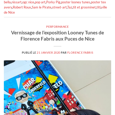
bella
,
nissart
,
ogc nice
,
pop art
,
Porky Pig
,
poster looney tunes
,
poster tex
avery
,
Robert Roux
,
Sam le Pirate
,
street-art
,
Taz
,
tit et grosminet
,
titi
,
ville
de Nice
PERFORMANCE
Vernissage de l’exposition Looney Tunes de
Florence Fabris aux Puces de Nice
PUBLIÉ LE
21 JANVIER 2020
PAR
FLORENCE FABRIS