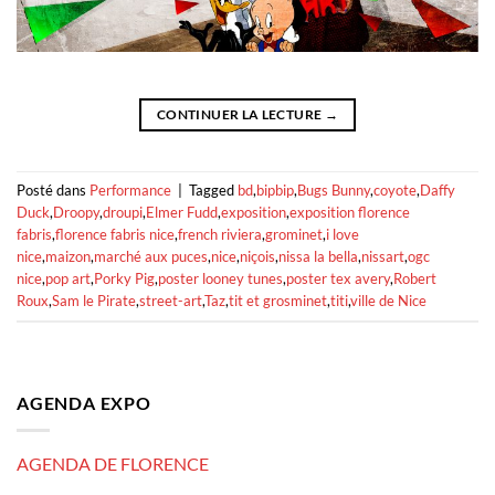
CONTINUER LA LECTURE
→
Posté dans
Performance
|
Tagged
bd
,
bipbip
,
Bugs Bunny
,
coyote
,
Daffy
Duck
,
Droopy
,
droupi
,
Elmer Fudd
,
exposition
,
exposition florence
fabris
,
florence fabris nice
,
french riviera
,
grominet
,
i love
nice
,
maizon
,
marché aux puces
,
nice
,
niçois
,
nissa la bella
,
nissart
,
ogc
nice
,
pop art
,
Porky Pig
,
poster looney tunes
,
poster tex avery
,
Robert
Roux
,
Sam le Pirate
,
street-art
,
Taz
,
tit et grosminet
,
titi
,
ville de Nice
AGENDA EXPO
AGENDA DE FLORENCE