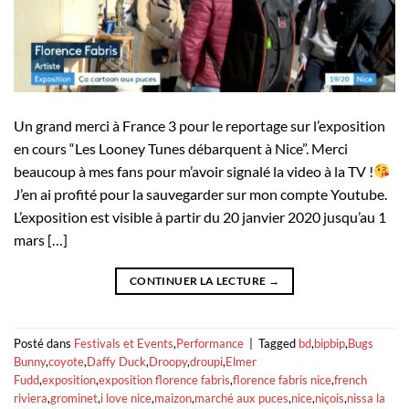
Un grand merci à France 3 pour le reportage sur l’exposition
en cours “Les Looney Tunes débarquent à Nice”. Merci
beaucoup à mes fans pour m’avoir signalé la video à la TV !
J’en ai profité pour la sauvegarder sur mon compte Youtube.
L’exposition est visible à partir du 20 janvier 2020 jusqu’au 1
mars […]
CONTINUER LA LECTURE
→
Posté dans
Festivals et Events
,
Performance
|
Tagged
bd
,
bipbip
,
Bugs
Bunny
,
coyote
,
Daffy Duck
,
Droopy
,
droupi
,
Elmer
Fudd
,
exposition
,
exposition florence fabris
,
florence fabris nice
,
french
riviera
,
grominet
,
i love nice
,
maizon
,
marché aux puces
,
nice
,
niçois
,
nissa la