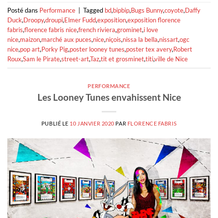
Posté dans
Performance
|
Tagged
bd
,
bipbip
,
Bugs Bunny
,
coyote
,
Daffy
Duck
,
Droopy
,
droupi
,
Elmer Fudd
,
exposition
,
exposition florence
fabris
,
florence fabris nice
,
french riviera
,
grominet
,
i love
nice
,
maizon
,
marché aux puces
,
nice
,
niçois
,
nissa la bella
,
nissart
,
ogc
nice
,
pop art
,
Porky Pig
,
poster looney tunes
,
poster tex avery
,
Robert
Roux
,
Sam le Pirate
,
street-art
,
Taz
,
tit et grosminet
,
titi
,
ville de Nice
PERFORMANCE
Les Looney Tunes envahissent Nice
PUBLIÉ LE
10 JANVIER 2020
PAR
FLORENCE FABRIS