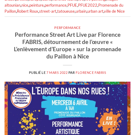
altounian
,
nice
,
peinture
,
performance
,
PFUE
,
PFUE2022
,
Promenade du
Paillon
,
Robert Roux
,
street-art
,
tatoueuse
,
urbain
,
urban art
,
ville de Nice
PERFORMANCE
Performance Street Art Live par Florence
FABRIS, détournement de l’œuvre «
L’enlèvement d’Europe » sur la promenade
du Paillon à Nice
PUBLIÉ LE
7 MARS 2022
PAR
FLORENCE FABRIS