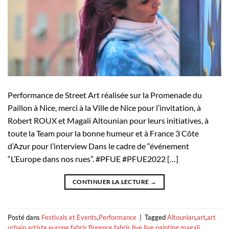
Performance de Street Art réalisée sur la Promenade du
Paillon à Nice, merci à la Ville de Nice pour l’invitation, à
Robert ROUX et Magali Altounian pour leurs initiatives, à
toute la Team pour la bonne humeur et à France 3 Côte
d’Azur pour l’interview Dans le cadre de “événement
“L’Europe dans nos rues”. #PFUE #PFUE2022 […]
CONTINUER LA LECTURE
→
Posté dans
Festivals et Events
,
Performance
|
Tagged
Altounian
,
art
,
art
urbain
,
artiste
,
europe
,
fabris
,
florence fabris
,
live
,
live painting
,
magali