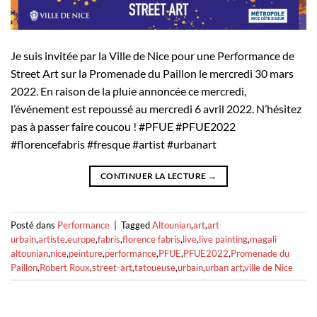
Je suis invitée par la Ville de Nice pour une Performance de
Street Art sur la Promenade du Paillon le mercredi 30 mars
2022. En raison de la pluie annoncée ce mercredi,
l’événement est repoussé au mercredi 6 avril 2022. N’hésitez
pas à passer faire coucou ! #PFUE #PFUE2022
#florencefabris #fresque #artist #urbanart
CONTINUER LA LECTURE
→
Posté dans
Performance
|
Tagged
Altounian
,
art
,
art
urbain
,
artiste
,
europe
,
fabris
,
florence fabris
,
live
,
live painting
,
magali
altounian
,
nice
,
peinture
,
performance
,
PFUE
,
PFUE2022
,
Promenade du
Paillon
,
Robert Roux
,
street-art
,
tatoueuse
,
urbain
,
urban art
,
ville de Nice