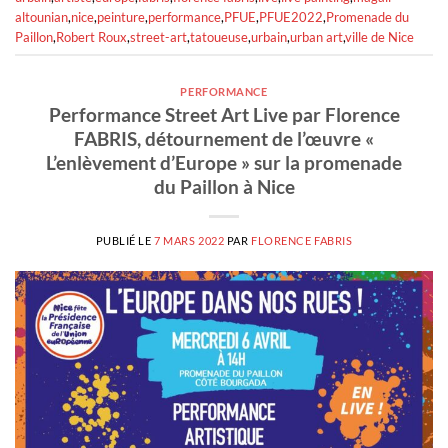
altounian
,
nice
,
peinture
,
performance
,
PFUE
,
PFUE2022
,
Promenade du
Paillon
,
Robert Roux
,
street-art
,
tatoueuse
,
urbain
,
urban art
,
ville de Nice
PERFORMANCE
Performance Street Art Live par Florence
FABRIS, détournement de l’œuvre «
L’enlèvement d’Europe » sur la promenade
du Paillon à Nice
PUBLIÉ LE
7 MARS 2022
PAR
FLORENCE FABRIS