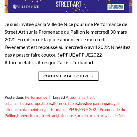
Je suis invitée par la Ville de Nice pour une Performance de
Street Art sur la Promenade du Paillon le mercredi 30 mars
2022. En raison de la pluie annoncée ce mercredi,
l’événement est repoussé au mercredi 6 avril 2022. N’hésitez
pas à passer faire coucou ! #PFUE #PFUE2022
#florencefabris #fresque #artist #urbanart
CONTINUER LA LECTURE
→
Posté dans
Performance
|
Tagged
Altounian
,
art
,
art
urbain
,
artiste
,
europe
,
fabris
,
florence fabris
,
live
,
live painting
,
magali
altounian
,
nice
,
peinture
,
performance
,
PFUE
,
PFUE2022
,
Promenade du
Paillon
,
Robert Roux
,
street-art
,
tatoueuse
,
urbain
,
urban art
,
ville de Nice