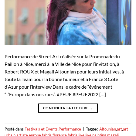
Performance de Street Art réalisée sur la Promenade du
Paillon à Nice, merci à la Ville de Nice pour l’invitation, à
Robert ROUX et Magali Altounian pour leurs initiatives, à
toute la Team pour la bonne humeur et à France 3 Côte
d’Azur pour l’interview Dans le cadre de “événement
“L’Europe dans nos rues”. #PFUE #PFUE2022 […]
CONTINUER LA LECTURE
→
Posté dans
Festivals et Events
,
Performance
|
Tagged
Altounian
,
art
,
art
urbain
,
artiste
,
europe
,
fabris
,
florence fabris
,
live
,
live painting
,
magali