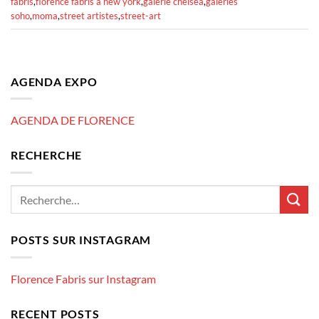
fabris
,
florence fabris à new york
,
galerie chelsea
,
galeries
soho
,
moma
,
street artistes
,
street-art
AGENDA EXPO
AGENDA DE FLORENCE
RECHERCHE
POSTS SUR INSTAGRAM
Florence Fabris sur Instagram
RECENT POSTS