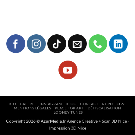
BIO
GALERIE
INSTAGRAM
BLOG
CONTACT
RGPD
CGV
MENTIONS LÉGALES
PLACE FOR ART
DÉFISCALISATION
LOONEY TUNES
Copyright 2026 ©
AzurMedia.fr
Agence Créative
+
Scan 3D Nice
-
Impression 3D Nice