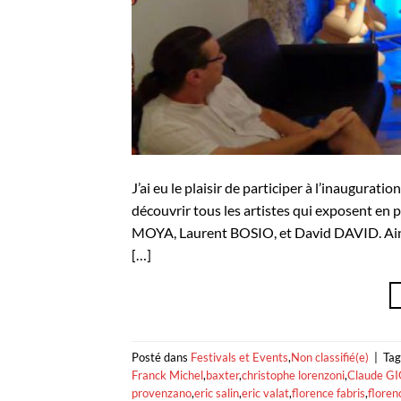
J’ai eu le plaisir de participer à l’inaugurat
découvrir tous les artistes qui exposent en
MOYA, Laurent BOSIO, et David DAVID. Ains
[…]
Posté dans
Festivals et Events
,
Non classifié(e)
|
Ta
Franck Michel
,
baxter
,
christophe lorenzoni
,
Claude G
provenzano
,
eric salin
,
eric valat
,
florence fabris
,
floren