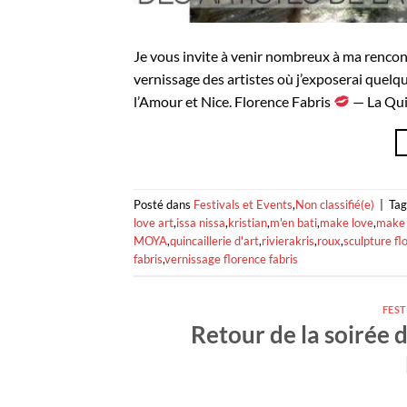
Je vous invite à venir nombreux à ma rencontr
vernissage des artistes où j’exposerai quelqu
l’Amour et Nice. Florence Fabris
— La Quin
Posté dans
Festivals et Events
,
Non classifié(e)
|
Ta
love art
,
issa nissa
,
kristian
,
m'en bati
,
make love
,
make 
MOYA
,
quincaillerie d'art
,
rivierakris
,
roux
,
sculpture fl
fabris
,
vernissage florence fabris
FEST
Retour de la soirée d