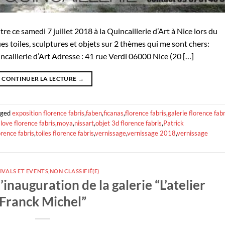
e ce samedi 7 juillet 2018 à la Quincaillerie d’Art à Nice lors du
es toiles, sculptures et objets sur 2 thèmes qui me sont chers:
caillerie d’Art Adresse : 41 rue Verdi 06000 Nice (20 […]
CONTINUER LA LECTURE
→
gged
exposition florence fabris
,
faben
,
ficanas
,
florence fabris
,
galerie florence fabr
love florence fabris
,
moya
,
nissart
,
objet 3d florence fabris
,
Patrick
orence fabris
,
toiles florence fabris
,
vernissage
,
vernissage 2018
,
vernissage
IVALS ET EVENTS
,
NON CLASSIFIÉ(E)
’inauguration de la galerie “L’atelier
Franck Michel”