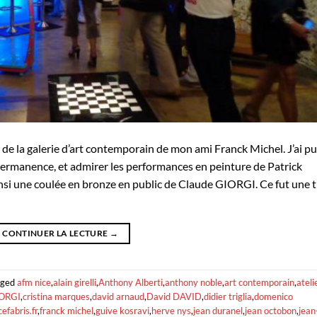
ion de la galerie d’art contemporain de mon ami Franck Michel. J’ai pu
 permanence, et admirer les performances en peinture de Patrick
i une coulée en bronze en public de Claude GIORGI. Ce fut une t
CONTINUER LA LECTURE
→
gged
afm nice
,
alain girelli
,
Anthony Alberti
,
anthony noble
,
art contemporain
,
ateli
IORGI
,
cristina marques
,
david arnaud
,
David DAVID
,
didier triglia
,
domenico
cefabris.fr
,
franck michel
,
guive kosravi
,
herve nys
,
jean duranel
,
jean octobon
,
jean