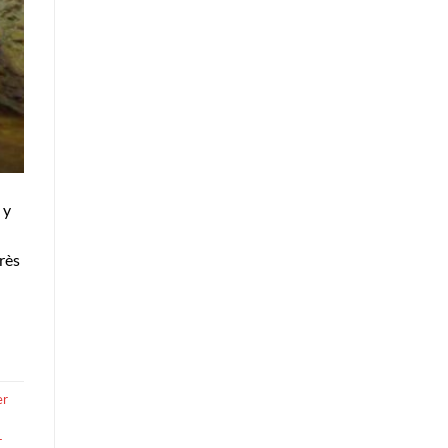
 y
rès
er
-