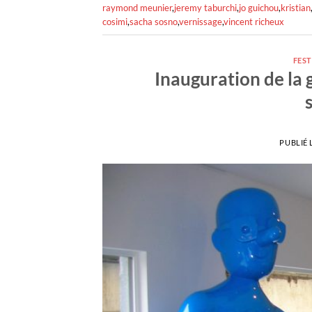
raymond meunier
,
jeremy taburchi
,
jo guichou
,
kristian
cosimi
,
sacha sosno
,
vernissage
,
vincent richeux
FEST
Inauguration de la g
PUBLIÉ 