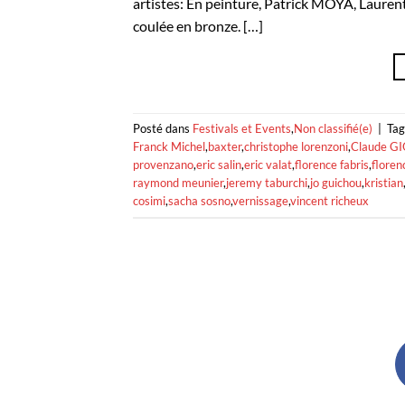
artistes: En peinture, Patrick MOYA, Laure
coulée en bronze. […]
Posté dans
Festivals et Events
,
Non classifié(e)
|
Ta
Franck Michel
,
baxter
,
christophe lorenzoni
,
Claude G
provenzano
,
eric salin
,
eric valat
,
florence fabris
,
floren
raymond meunier
,
jeremy taburchi
,
jo guichou
,
kristian
cosimi
,
sacha sosno
,
vernissage
,
vincent richeux