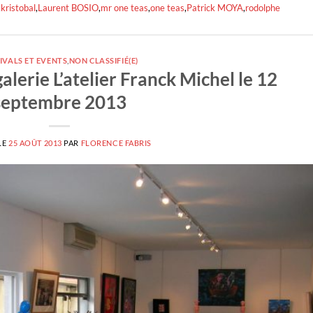
,
kristobal
,
Laurent BOSIO
,
mr one teas
,
one teas
,
Patrick MOYA
,
rodolphe
IVALS ET EVENTS
,
NON CLASSIFIÉ(E)
alerie L’atelier Franck Michel le 12
septembre 2013
LE
25 AOÛT 2013
PAR
FLORENCE FABRIS