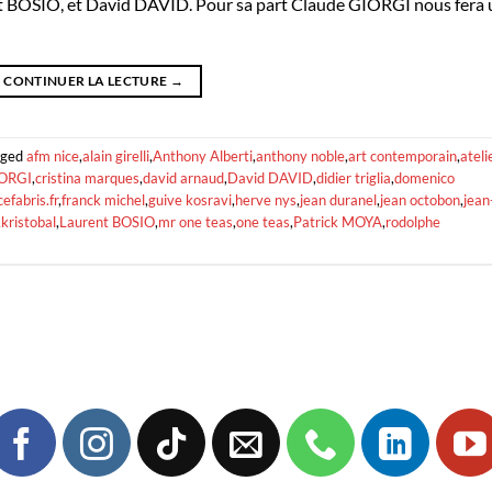
nt BOSIO, et David DAVID. Pour sa part Claude GIORGI nous fera
CONTINUER LA LECTURE
→
gged
afm nice
,
alain girelli
,
Anthony Alberti
,
anthony noble
,
art contemporain
,
ateli
IORGI
,
cristina marques
,
david arnaud
,
David DAVID
,
didier triglia
,
domenico
cefabris.fr
,
franck michel
,
guive kosravi
,
herve nys
,
jean duranel
,
jean octobon
,
jean
,
kristobal
,
Laurent BOSIO
,
mr one teas
,
one teas
,
Patrick MOYA
,
rodolphe