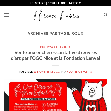
Passer
PEINTURE | SCULPTURE | TATTOO
au
contenu
ARCHIVES PAR TAGS:
ROUX
FESTIVALS ET EVENTS
Vente aux enchères caritative d’œuvres
d’art par l’OGC Nice et la Fondation Lenval
PUBLIÉ LE
19 NOVEMBRE 2019
PAR
FLORENCE FABRIS