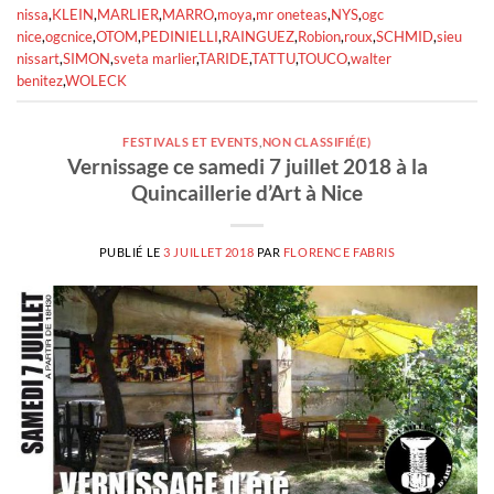
nissa
,
KLEIN
,
MARLIER
,
MARRO
,
moya
,
mr oneteas
,
NYS
,
ogc
nice
,
ogcnice
,
OTOM
,
PEDINIELLI
,
RAINGUEZ
,
Robion
,
roux
,
SCHMID
,
sieu
nissart
,
SIMON
,
sveta marlier
,
TARIDE
,
TATTU
,
TOUCO
,
walter
benitez
,
WOLECK
FESTIVALS ET EVENTS
,
NON CLASSIFIÉ(E)
Vernissage ce samedi 7 juillet 2018 à la
Quincaillerie d’Art à Nice
PUBLIÉ LE
3 JUILLET 2018
PAR
FLORENCE FABRIS