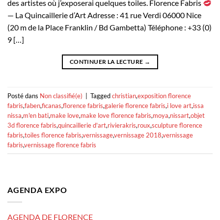
des artistes où j’exposerai quelques toiles. Florence Fabris
— La Quincaillerie d’Art Adresse : 41 rue Verdi 06000 Nice
(20 m de la Place Franklin / Bd Gambetta) Téléphone : +33 (0)
9 […]
CONTINUER LA LECTURE
→
Posté dans
Non classifié(e)
|
Tagged
christian
,
exposition florence
fabris
,
faben
,
ficanas
,
florence fabris
,
galerie florence fabris
,
i love art
,
issa
nissa
,
m'en bati
,
make love
,
make love florence fabris
,
moya
,
nissart
,
objet
3d florence fabris
,
quincaillerie d'art
,
rivierakris
,
roux
,
sculpture florence
fabris
,
toiles florence fabris
,
vernissage
,
vernissage 2018
,
vernissage
fabris
,
vernissage florence fabris
AGENDA EXPO
AGENDA DE FLORENCE