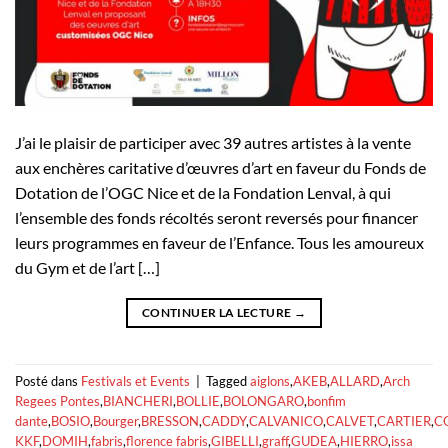
J’ai le plaisir de participer avec 39 autres artistes à la vente
aux enchères caritative d’œuvres d’art en faveur du Fonds de
Dotation de l’OGC Nice et de la Fondation Lenval, à qui
l’ensemble des fonds récoltés seront reversés pour financer
leurs programmes en faveur de l’Enfance. Tous les amoureux
du Gym et de l’art […]
CONTINUER LA LECTURE
→
Posté dans
Festivals et Events
|
Tagged
aiglons
,
AKEB
,
ALLARD
,
Arch
Regees Pontes
,
BIANCHERI
,
BOLLIE
,
BOLONGARO
,
bonfim
dante
,
BOSIO
,
Bourger
,
BRESSON
,
CADDY
,
CALVANICO
,
CALVET
,
CARTIER
,
C
KKF
,
DOMIH
,
fabris
,
florence fabris
,
GIBELLI
,
graff
,
GUDEA
,
HIERRO
,
issa