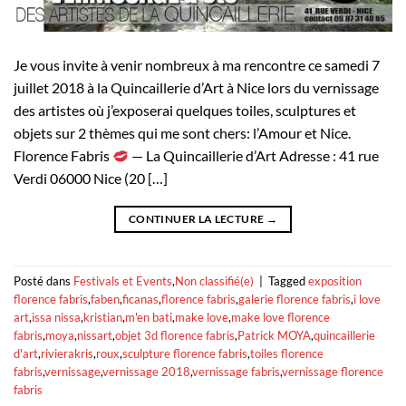
Je vous invite à venir nombreux à ma rencontre ce samedi 7
juillet 2018 à la Quincaillerie d’Art à Nice lors du vernissage
des artistes où j’exposerai quelques toiles, sculptures et
objets sur 2 thèmes qui me sont chers: l’Amour et Nice.
Florence Fabris
— La Quincaillerie d’Art Adresse : 41 rue
Verdi 06000 Nice (20 […]
CONTINUER LA LECTURE
→
Posté dans
Festivals et Events
,
Non classifié(e)
|
Tagged
exposition
florence fabris
,
faben
,
ficanas
,
florence fabris
,
galerie florence fabris
,
i love
art
,
issa nissa
,
kristian
,
m'en bati
,
make love
,
make love florence
fabris
,
moya
,
nissart
,
objet 3d florence fabris
,
Patrick MOYA
,
quincaillerie
d'art
,
rivierakris
,
roux
,
sculpture florence fabris
,
toiles florence
fabris
,
vernissage
,
vernissage 2018
,
vernissage fabris
,
vernissage florence
fabris