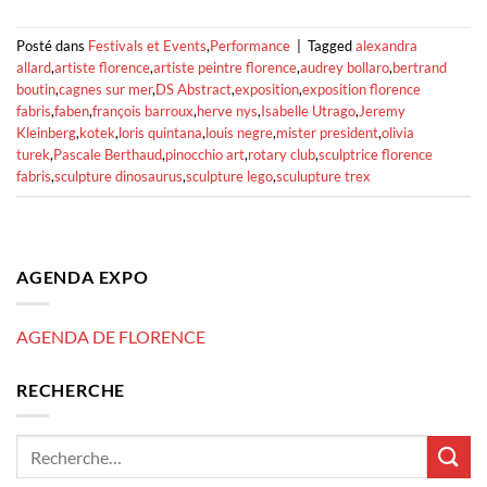
Posté dans
Festivals et Events
,
Performance
|
Tagged
alexandra
allard
,
artiste florence
,
artiste peintre florence
,
audrey bollaro
,
bertrand
boutin
,
cagnes sur mer
,
DS Abstract
,
exposition
,
exposition florence
fabris
,
faben
,
françois barroux
,
herve nys
,
Isabelle Utrago
,
Jeremy
Kleinberg
,
kotek
,
loris quintana
,
louis negre
,
mister president
,
olivia
turek
,
Pascale Berthaud
,
pinocchio art
,
rotary club
,
sculptrice florence
fabris
,
sculpture dinosaurus
,
sculpture lego
,
sculupture trex
AGENDA EXPO
AGENDA DE FLORENCE
RECHERCHE