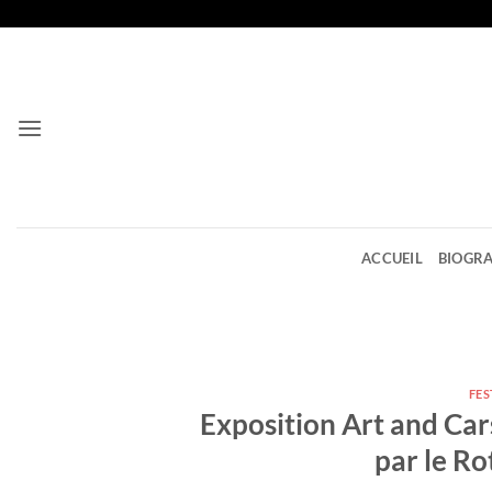
Passer
au
contenu
ACCUEIL
BIOGRA
FES
Exposition Art and Car
par le R