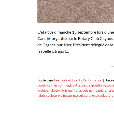
C’était ce dimanche 15 septembre lors d’une
Cars
organisé par le Rotary Club Cagnes 
de Cagnes-sur-Mer, Président délégué de la
Isabelle Utrago […]
Posté dans
Festivals et Events
,
Performance
|
Tagg
boutin
,
cagnes sur mer
,
DS Abstract
,
exposition
,
exposi
Kleinberg
,
kotek
,
loris quintana
,
louis negre
,
mister pre
fabris
,
sculpture dinosaurus
,
sculpture lego
,
sculupture