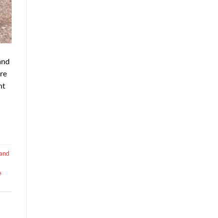
and
ire
nt
rand
e