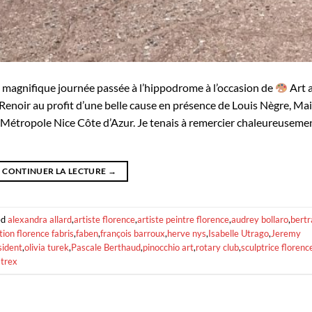
 magnifique journée passée à l’hippodrome à l’occasion de
Art 
Renoir au profit d’une belle cause en présence de Louis Nègre, Ma
 Métropole Nice Côte d’Azur. Je tenais à remercier chaleureuseme
CONTINUER LA LECTURE
→
ed
alexandra allard
,
artiste florence
,
artiste peintre florence
,
audrey bollaro
,
bert
tion florence fabris
,
faben
,
françois barroux
,
herve nys
,
Isabelle Utrago
,
Jeremy
sident
,
olivia turek
,
Pascale Berthaud
,
pinocchio art
,
rotary club
,
sculptrice florenc
 trex