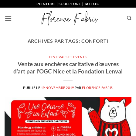
Passer
PEINTURE | SCULPTURE | TATTOO
au
contenu
ARCHIVES PAR TAGS:
CONFORTI
FESTIVALS ET EVENTS
Vente aux enchères caritative d’œuvres
d’art par l’OGC Nice et la Fondation Lenval
PUBLIÉ LE
19 NOVEMBRE 2019
PAR
FLORENCE FABRIS