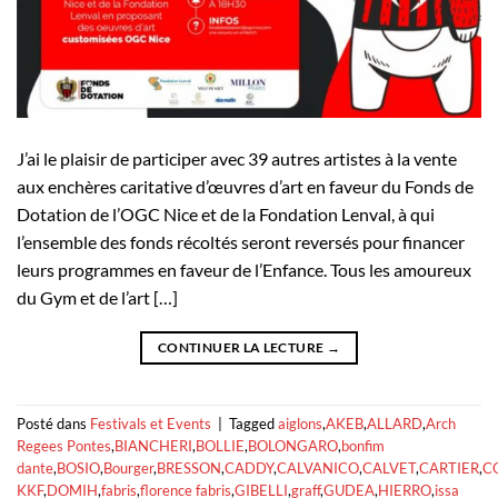
J’ai le plaisir de participer avec 39 autres artistes à la vente
aux enchères caritative d’œuvres d’art en faveur du Fonds de
Dotation de l’OGC Nice et de la Fondation Lenval, à qui
l’ensemble des fonds récoltés seront reversés pour financer
leurs programmes en faveur de l’Enfance. Tous les amoureux
du Gym et de l’art […]
CONTINUER LA LECTURE
→
Posté dans
Festivals et Events
|
Tagged
aiglons
,
AKEB
,
ALLARD
,
Arch
Regees Pontes
,
BIANCHERI
,
BOLLIE
,
BOLONGARO
,
bonfim
dante
,
BOSIO
,
Bourger
,
BRESSON
,
CADDY
,
CALVANICO
,
CALVET
,
CARTIER
,
C
KKF
,
DOMIH
,
fabris
,
florence fabris
,
GIBELLI
,
graff
,
GUDEA
,
HIERRO
,
issa