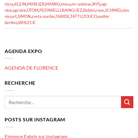
nissa
,
KLEIN
,
MARLIER
,
MARRO
,
moya
,
mr oneteas
,
NYS
,
ogc
nice
,
ogcnice
,
OTOM
,
PEDINIELLI
,
RAINGUEZ
,
Robion
,
roux
,
SCHMID
,
sieu
nissart
,
SIMON
,
sveta marlier
,
TARIDE
,
TATTU
,
TOUCO
,
walter
benitez
,
WOLECK
AGENDA EXPO
AGENDA DE FLORENCE
RECHERCHE
POSTS SUR INSTAGRAM
Florence Fabris sur Instagram