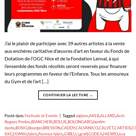
J’ai le plaisir de participer avec 39 autres artistes à la vente
aux enchères caritative d’œuvres d’art en faveur du Fonds de
Dotation de l’OGC Nice et de la Fondation Lenval, à qui
l’ensemble des fonds récoltés seront reversés pour financer
leurs programmes en faveur de l’Enfance. Tous les amoureux
du Gym et de l’art […]
CONTINUER LA LECTURE
→
Posté dans
Festivals et Events
|
Tagged
aiglons
,
AKEB
,
ALLARD
,
Arch
Regees Pontes
,
BIANCHERI
,
BOLLIE
,
BOLONGARO
,
bonfim
dante
,
BOSIO
,
Bourger
,
BRESSON
,
CADDY
,
CALVANICO
,
CALVET
,
CARTIER
,
C
KKF
,
DOMIH
,
fabris
,
florence fabris
,
GIBELLI
,
graff
,
GUDEA
,
HIERRO
,
issa