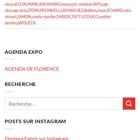
nissa
,
KLEIN
,
MARLIER
,
MARRO
,
moya
,
mr oneteas
,
NYS
,
ogc
nice
,
ogcnice
,
OTOM
,
PEDINIELLI
,
RAINGUEZ
,
Robion
,
roux
,
SCHMID
,
sieu
nissart
,
SIMON
,
sveta marlier
,
TARIDE
,
TATTU
,
TOUCO
,
walter
benitez
,
WOLECK
AGENDA EXPO
AGENDA DE FLORENCE
RECHERCHE
POSTS SUR INSTAGRAM
Florence Fabris sur Instagram