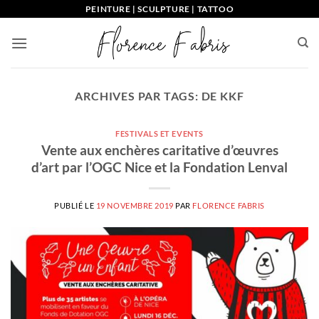
Passer
PEINTURE | SCULPTURE | TATTOO
au
contenu
ARCHIVES PAR TAGS:
DE KKF
FESTIVALS ET EVENTS
Vente aux enchères caritative d’œuvres
d’art par l’OGC Nice et la Fondation Lenval
PUBLIÉ LE
19 NOVEMBRE 2019
PAR
FLORENCE FABRIS