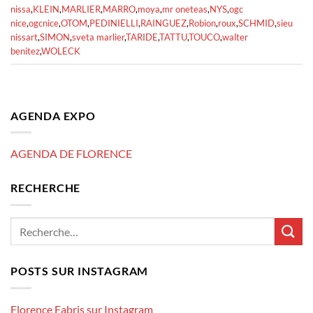
nissa
,
KLEIN
,
MARLIER
,
MARRO
,
moya
,
mr oneteas
,
NYS
,
ogc
nice
,
ogcnice
,
OTOM
,
PEDINIELLI
,
RAINGUEZ
,
Robion
,
roux
,
SCHMID
,
sieu
nissart
,
SIMON
,
sveta marlier
,
TARIDE
,
TATTU
,
TOUCO
,
walter
benitez
,
WOLECK
AGENDA EXPO
AGENDA DE FLORENCE
RECHERCHE
POSTS SUR INSTAGRAM
Florence Fabris sur Instagram