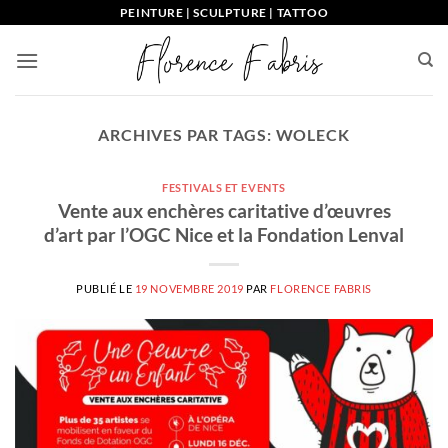
Passer
PEINTURE | SCULPTURE | TATTOO
au
contenu
ARCHIVES PAR TAGS:
WOLECK
FESTIVALS ET EVENTS
Vente aux enchères caritative d’œuvres
d’art par l’OGC Nice et la Fondation Lenval
PUBLIÉ LE
19 NOVEMBRE 2019
PAR
FLORENCE FABRIS