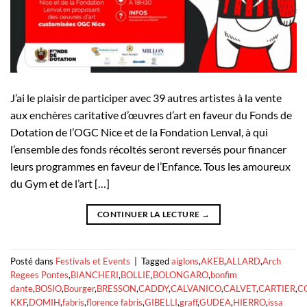
J’ai le plaisir de participer avec 39 autres artistes à la vente
aux enchères caritative d’œuvres d’art en faveur du Fonds de
Dotation de l’OGC Nice et de la Fondation Lenval, à qui
l’ensemble des fonds récoltés seront reversés pour financer
leurs programmes en faveur de l’Enfance. Tous les amoureux
du Gym et de l’art […]
CONTINUER LA LECTURE
→
Posté dans
Festivals et Events
|
Tagged
aiglons
,
AKEB
,
ALLARD
,
Arch
Regees Pontes
,
BIANCHERI
,
BOLLIE
,
BOLONGARO
,
bonfim
dante
,
BOSIO
,
Bourger
,
BRESSON
,
CADDY
,
CALVANICO
,
CALVET
,
CARTIER
,
C
KKF
,
DOMIH
,
fabris
,
florence fabris
,
GIBELLI
,
graff
,
GUDEA
,
HIERRO
,
issa