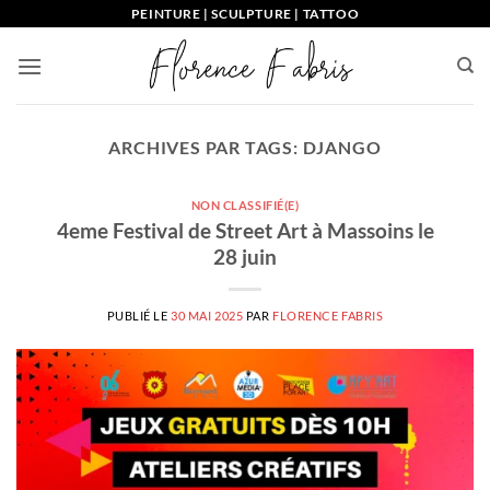
Passer
PEINTURE | SCULPTURE | TATTOO
au
contenu
ARCHIVES PAR TAGS:
DJANGO
NON CLASSIFIÉ(E)
4eme Festival de Street Art à Massoins le
28 juin
PUBLIÉ LE
30 MAI 2025
PAR
FLORENCE FABRIS