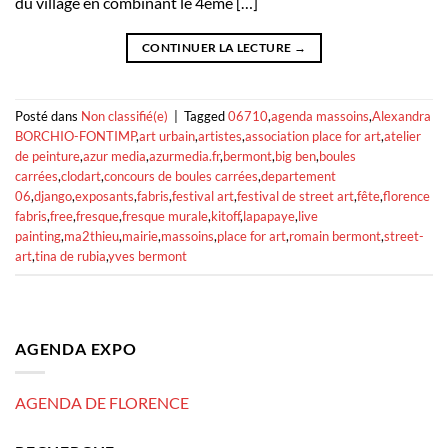
du village en combinant le 4ème […]
CONTINUER LA LECTURE
→
Posté dans
Non classifié(e)
|
Tagged
06710
,
agenda massoins
,
Alexandra
BORCHIO-FONTIMP
,
art urbain
,
artistes
,
association place for art
,
atelier
de peinture
,
azur media
,
azurmedia.fr
,
bermont
,
big ben
,
boules
carrées
,
clodart
,
concours de boules carrées
,
departement
06
,
django
,
exposants
,
fabris
,
festival art
,
festival de street art
,
fête
,
florence
fabris
,
free
,
fresque
,
fresque murale
,
kitoff
,
lapapaye
,
live
painting
,
ma2thieu
,
mairie
,
massoins
,
place for art
,
romain bermont
,
street-
art
,
tina de rubia
,
yves bermont
AGENDA EXPO
AGENDA DE FLORENCE