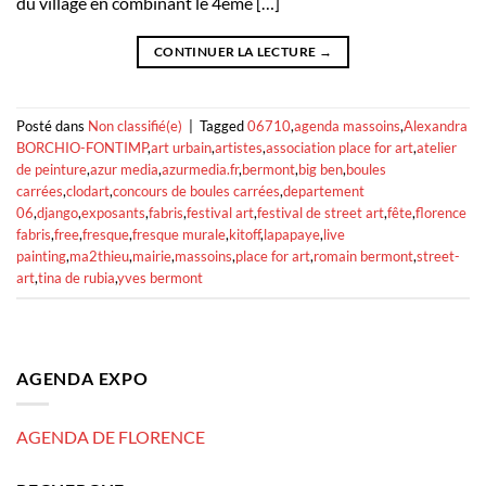
du village en combinant le 4ème […]
CONTINUER LA LECTURE
→
Posté dans
Non classifié(e)
|
Tagged
06710
,
agenda massoins
,
Alexandra
BORCHIO-FONTIMP
,
art urbain
,
artistes
,
association place for art
,
atelier
de peinture
,
azur media
,
azurmedia.fr
,
bermont
,
big ben
,
boules
carrées
,
clodart
,
concours de boules carrées
,
departement
06
,
django
,
exposants
,
fabris
,
festival art
,
festival de street art
,
fête
,
florence
fabris
,
free
,
fresque
,
fresque murale
,
kitoff
,
lapapaye
,
live
painting
,
ma2thieu
,
mairie
,
massoins
,
place for art
,
romain bermont
,
street-
art
,
tina de rubia
,
yves bermont
AGENDA EXPO
AGENDA DE FLORENCE