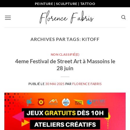
Passer
PEINTURE | SCULPTURE | TATTOO
au
contenu
ARCHIVES PAR TAGS:
KITOFF
NON CLASSIFIÉ(E)
4eme Festival de Street Art à Massoins le
28 juin
PUBLIÉ LE
30 MAI 2025
PAR
FLORENCE FABRIS