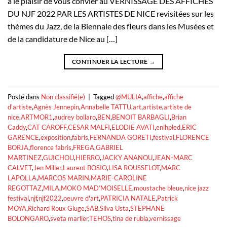
a le plaisir de vous convier au VERNISSAGE DES AFFICHES
DU NJF 2022 PAR LES ARTISTES DE NICE revisitées sur les
thèmes du Jazz, de la Biennale des fleurs dans les Musées et
de la candidature de Nice au […]
CONTINUER LA LECTURE
→
Posté dans
Non classifié(e)
|
Tagged
@MULIA
,
affiche
,
affiche
d'artiste
,
Agnès Jennepin
,
Annabelle TATTU
,
art
,
artiste
,
artiste de
nice
,
ARTMOR1
,
audrey bollaro
,
BEN
,
BENOIT BARBAGLI
,
Brian
Caddy
,
CAT CAROFF
,
CESAR MALFI
,
ELODIE AVATI
,
enihpled
,
ERIC
GARENCE
,
exposition
,
fabris
,
FERNANDA GORETI
,
festival
,
FLORENCE
BORJA
,
florence fabris
,
FREGA
,
GABRIEL
MARTINEZ
,
GUICHOU
,
HIERRO
,
JACKY ANANOU
,
JEAN-MARC
CALVET
,
Jen Miller
,
Laurent BOSIO
,
LISA ROUSSELOT
,
MARC
LAPOLLA
,
MARCOS MARIN
,
MARIE-CAROLINE
REGOTTAZ
,
MILA
,
MOKO MAD’MOISELLE
,
moustache bleue
,
nice jazz
festival
,
njf
,
njf2022
,
oeuvre d'art
,
PATRICIA NATALE
,
Patrick
MOYA
,
Richard Roux Giuge
,
SAB
,
Silva Usta
,
STEPHANE
BOLONGARO
,
sveta marlier
,
TEHOS
,
tina de rubia
,
vernissage