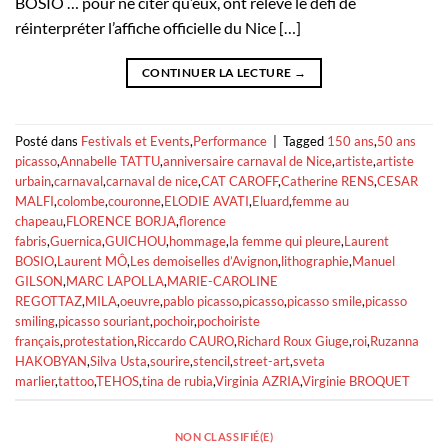
BOSIO … pour ne citer qu’eux, ont relevé le défi de
réinterpréter l’affiche officielle du Nice […]
CONTINUER LA LECTURE
→
Posté dans
Festivals et Events
,
Performance
|
Tagged
150 ans
,
50 ans
picasso
,
Annabelle TATTU
,
anniversaire carnaval de Nice
,
artiste
,
artiste
urbain
,
carnaval
,
carnaval de nice
,
CAT CAROFF
,
Catherine RENS
,
CESAR
MALFI
,
colombe
,
couronne
,
ELODIE AVATI
,
Eluard
,
femme au
chapeau
,
FLORENCE BORJA
,
florence
fabris
,
Guernica
,
GUICHOU
,
hommage
,
la femme qui pleure
,
Laurent
BOSIO
,
Laurent MÔ
,
Les demoiselles d’Avignon
,
lithographie
,
Manuel
GILSON
,
MARC LAPOLLA
,
MARIE-CAROLINE
REGOTTAZ
,
MILA
,
oeuvre
,
pablo picasso
,
picasso
,
picasso smile
,
picasso
smiling
,
picasso souriant
,
pochoir
,
pochoiriste
français
,
protestation
,
Riccardo CAURO
,
Richard Roux Giuge
,
roi
,
Ruzanna
HAKOBYAN
,
Silva Usta
,
sourire
,
stencil
,
street-art
,
sveta
marlier
,
tattoo
,
TEHOS
,
tina de rubia
,
Virginia AZRIA
,
Virginie BROQUET
NON CLASSIFIÉ(E)