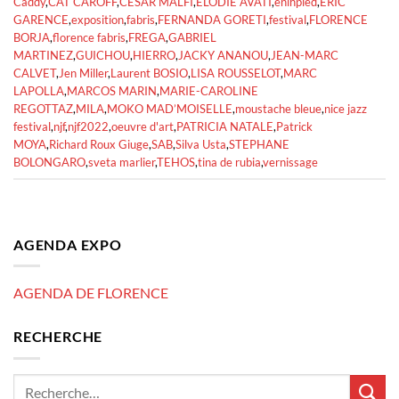
Caddy
,
CAT CAROFF
,
CESAR MALFI
,
ELODIE AVATI
,
enihpled
,
ERIC
GARENCE
,
exposition
,
fabris
,
FERNANDA GORETI
,
festival
,
FLORENCE
BORJA
,
florence fabris
,
FREGA
,
GABRIEL
MARTINEZ
,
GUICHOU
,
HIERRO
,
JACKY ANANOU
,
JEAN-MARC
CALVET
,
Jen Miller
,
Laurent BOSIO
,
LISA ROUSSELOT
,
MARC
LAPOLLA
,
MARCOS MARIN
,
MARIE-CAROLINE
REGOTTAZ
,
MILA
,
MOKO MAD’MOISELLE
,
moustache bleue
,
nice jazz
festival
,
njf
,
njf2022
,
oeuvre d'art
,
PATRICIA NATALE
,
Patrick
MOYA
,
Richard Roux Giuge
,
SAB
,
Silva Usta
,
STEPHANE
BOLONGARO
,
sveta marlier
,
TEHOS
,
tina de rubia
,
vernissage
AGENDA EXPO
AGENDA DE FLORENCE
RECHERCHE