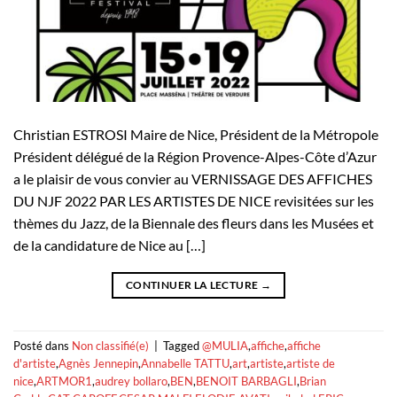
Christian ESTROSI Maire de Nice, Président de la Métropole
Président délégué de la Région Provence-Alpes-Côte d’Azur
a le plaisir de vous convier au VERNISSAGE DES AFFICHES
DU NJF 2022 PAR LES ARTISTES DE NICE revisitées sur les
thèmes du Jazz, de la Biennale des fleurs dans les Musées et
de la candidature de Nice au […]
CONTINUER LA LECTURE
→
Posté dans
Non classifié(e)
|
Tagged
@MULIA
,
affiche
,
affiche
d'artiste
,
Agnès Jennepin
,
Annabelle TATTU
,
art
,
artiste
,
artiste de
nice
,
ARTMOR1
,
audrey bollaro
,
BEN
,
BENOIT BARBAGLI
,
Brian